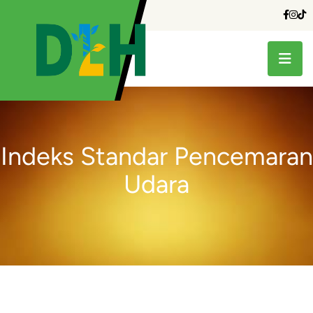
Indeks Standar Pencemaran
Udara